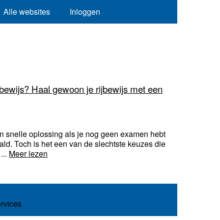
Alle websites
Inloggen
jbewijs? Haal gewoon je rijbewijs met een
een snelle oplossing als je nog geen examen hebt
aald. Toch is het een van de slechtste keuzes die
...
Meer lezen
ervices