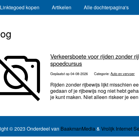
Linktegoed kopen
Artikelen
Alle dochterpagina's
log
Verkeersboete voor rijden zonder ri
spoedcursus
Geplaatst op 04-08-2026
Categorie:
Auto en vervoer
Rijden zonder rijbewijs lijkt misschien 
gedaan of je rijbewijs nog niet hebt geh
je kunt maken. Niet alleen riskeer je een 
ight © 2023 Onderdeel van
BaakmanMedia
&
Vrolijk Internet S