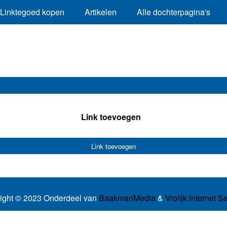
Linktegoed kopen
Artikelen
Alle dochterpagina's
Link toevoegen
Link toevoegen
ight © 2023 Onderdeel van
BaakmanMedia
&
Vrolijk Internet S