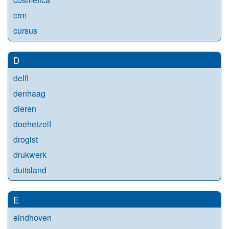
crm
cursus
D
delft
denhaag
dieren
doehetzelf
drogist
drukwerk
duitsland
E
eindhoven