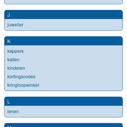
J
juwelier
K
kappers
katten
kinderen
kortingscodes
kringloopwinkel
L
lenen