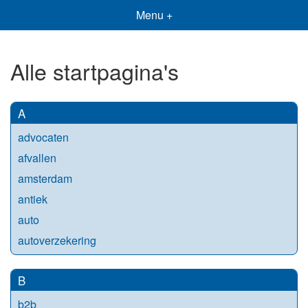
Menu +
Alle startpagina's
A
advocaten
afvallen
amsterdam
antiek
auto
autoverzekering
B
b2b