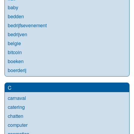
baby
bedden
bedrijfsevenement
bedrijven
belgie
bitcoin
boeken
boerderij
C
carnaval
catering
chatten
computer
cosmetica