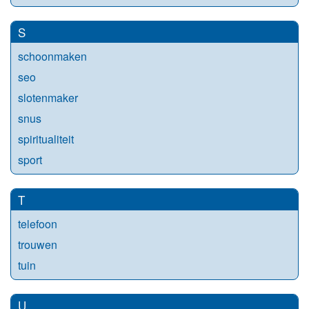
S
schoonmaken
seo
slotenmaker
snus
spiritualiteit
sport
T
telefoon
trouwen
tuin
U