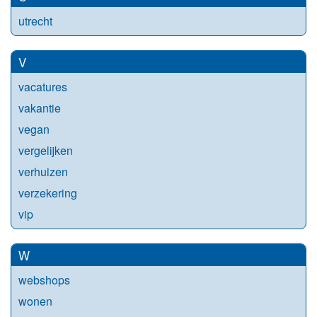
utrecht
V
vacatures
vakantie
vegan
vergelijken
verhuizen
verzekering
vip
W
webshops
wonen