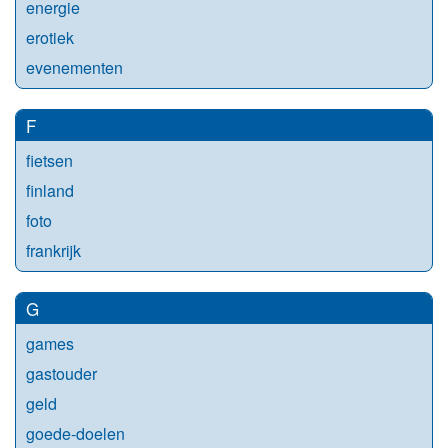
energie
erotiek
evenementen
F
fietsen
finland
foto
frankrijk
G
games
gastouder
geld
goede-doelen