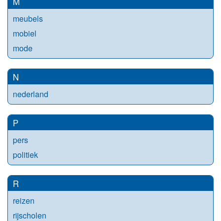
M
meubels
mobiel
mode
N
nederland
P
pers
politiek
R
reizen
rijscholen