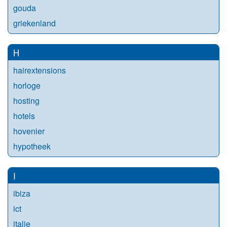
gouda
griekenland
H
hairextensions
horloge
hosting
hotels
hovenier
hypotheek
I
ibiza
ict
italie