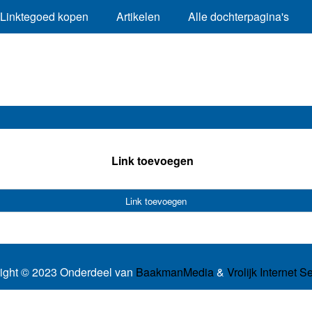
Linktegoed kopen
Artikelen
Alle dochterpagina's
Link toevoegen
Link toevoegen
ight © 2023 Onderdeel van
BaakmanMedia
&
Vrolijk Internet S